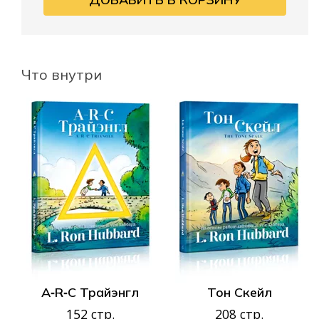
Что внутри
A‑R‑C Трайэнгл
Тон Скейл
152 стр.
208 стр.