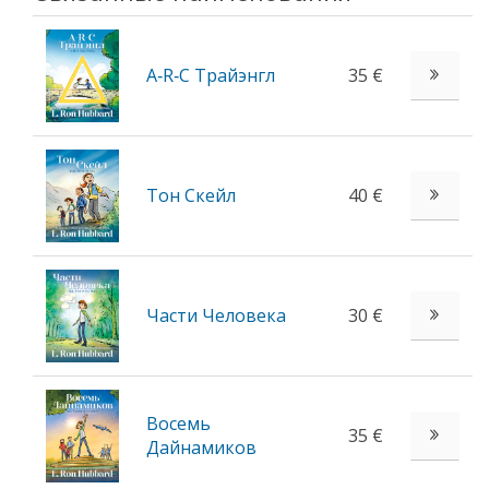
A‑R‑C Трайэнгл
35 €
Тон Скейл
40 €
Части Человека
30 €
Восемь
35 €
Дайнамиков