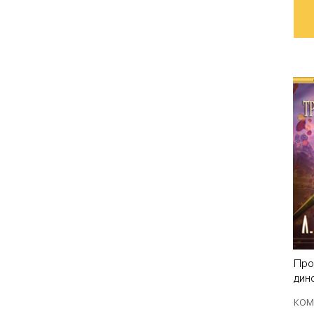
Про
дин
КОМ