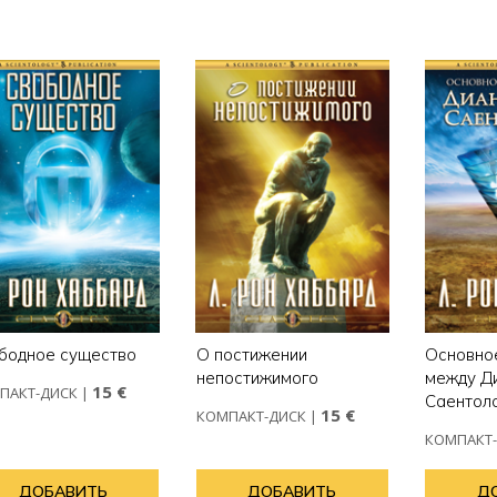
бодное существо
О постижении
Основно
непостижимого
между Д
15 €
ПАКТ-ДИСК
|
Саентол
15 €
КОМПАКТ-ДИСК
|
КОМПАКТ
ДОБАВИТЬ
ДОБАВИТЬ
Д