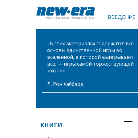
ВВЕДЕНИЕ
«В этих материалах содержатся все
основы единственной игры во
вселенной, в которой выигрывают
все, — игры самóй торжествующей
жизни».
Л. Рон Хаббард
КНИГИ