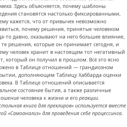
овека.
Здесь объясняется, почему шаблоны
едения становятся настолько фиксированными,
ему кажется, что от привычек невозможно
авиться, почему решения, принятые человеком
да-то давно, оказывают на него большее влияние,
 те решения, которые он принимает сегодня, и
ему человек хранит в настоящем тот негативный
т, который он получил в прошлом. Всё это ясно
ожено в Таблице отношений — грандиозном
рытии, дополняющем Таблицу Хаббарда оценки
овека. В Таблице отношений описывается
альное состояние бытия, а также различные
ошения
человека к жизни и его
реакции
.
стольная книга для преклиров» используется вместе
гой «Самоанализ» для проведения себе процессинга.