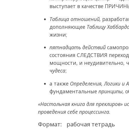
выступает в качестве ПРИЧИН
Таблица отношений,
разработа
дополняющее
Таблицу Хаббарда
жизни;
пятнадцать действий
самопроц
состояния СЛЕДСТВИЯ переход
мощности, и неудивительно, ч
чудеса
;
а также
Определения, Логики и 
фундаментальные
принципы,
о
«Настольная книга для преклиров» и
проведения себе процессинга.
Формат:
рабочая тетрадь