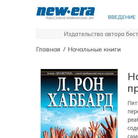
ВВЕДЕНИЕ
Издательство автора бес
/
Главная
Начальные книги
Н
п
Пят
пер
реа
сод
сам