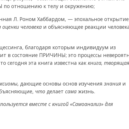
Ы по отношению к телу и окружению;
нная Л. Роном Хаббардом, — эпохальное открытие
 оценки человека
и объясняющее реакции человека
ессинга, благодаря которым индивидуум из
ит в состояние ПРИЧИНЫ; это процессы невероят
то сегодня эта книга известна как
книга, творяща
Аксиомы,
дающие основы основ изучения
знания
и
бъясняющие,
что
делает
сама
жизнь.
спользуется вместе с книгой «Самоанализ» для