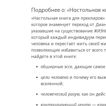
Подробнее о: «Настольная к
«Настольная книга для преклиров»
которое знаменует переход от Диа
указавшие на существование
ЖИЗН
который каждый индивидуум пере
человека и перестаёт жить
своей
жи
позволяющие избавиться от всего то
найдёте в этой книге:
обширные эссе, дающие самое
цели человека
и почему его выж
вселенной;
человеческий разум,
как он дейст
контролирующий центр
— един