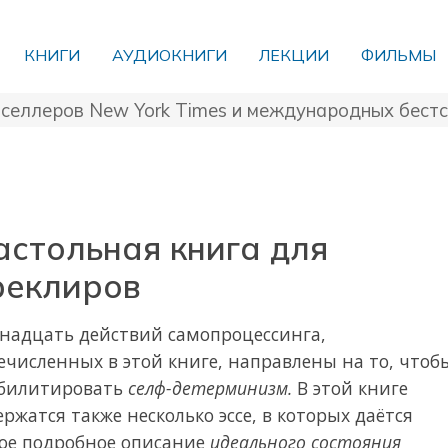
КНИГИ
АУДИОКНИГИ
ЛЕКЦИИ
ФИЛЬМЫ
тселлеров
New York Times и международных бест
астольная книга для
реклиров
надцать действий самопроцессинга,
ечисленных в этой книге, направлены на то, чтоб
билитировать
селф-детерминизм.
В этой книге
ержатся также несколько эссе, в которых даётся
ое подробное описание
идеального состояния