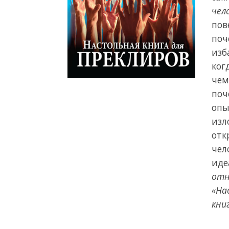
чел
пов
поч
изб
ког
чем
поч
опы
изл
отк
чел
иде
отн
«На
кни