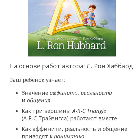
На основе работ автора: Л. Рон Хаббард
Ваш ребёнок узнает:
Значение
аффинити
,
реальности
и
общения
Как три вершины
A‑R‑C Triangle
(A‑R‑C Трайэнгла) работают вместе
Как аффинити, реальность и общение
приводят к
пониманию