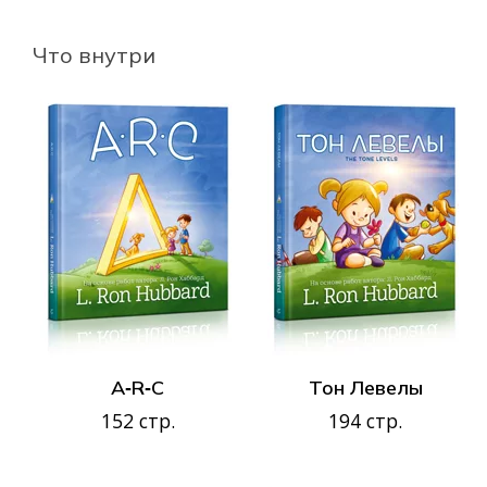
Что внутри
A‑R‑C
Тон Левелы
152 стр.
194 стр.